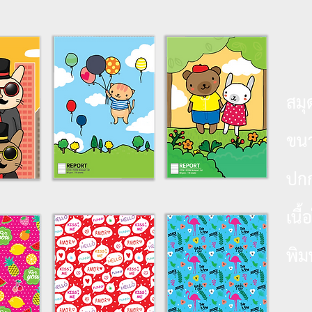
สมุ
ขน
ปก
เนื
พิม