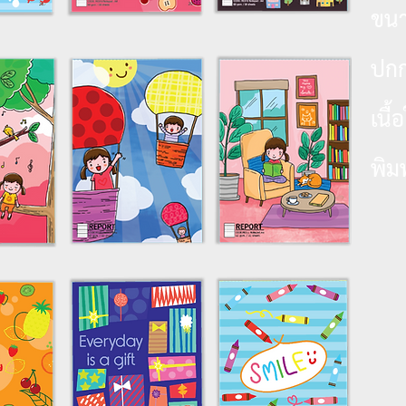
ขน
ปกก
เนื
พิม