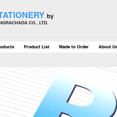
STATIONERY
by
GRACHADA CO., LTD.
oducts
Product List
Made to Order
About U