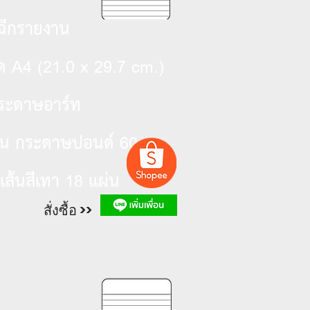
ฉีกรายงาน
A4 (21.0 x 29.7 cm.)
าด
ระดาษอาร์ท
60g
อใน กระดาษปอนด์
18
์เส้นสีเทา
แผ่น
สั่งซื้อ >>