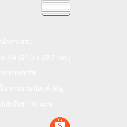
ดฉีกรายงาน
A4 (21.0 x 29.7 cm.)
าด
กระดาษอาร์ท
60g
้อใน กระดาษปอนด์
16
พ์เส้นสีเทา
แผ่น