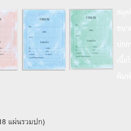
สมุด
ขน
ปกก
เนื้
พิมพ
(18 แผ่นรวมปก)