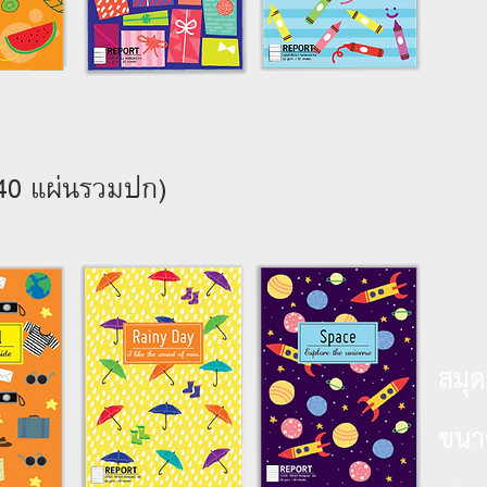
(40 แผ่นรวมปก)
สมุ
ขน