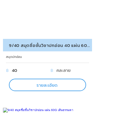
9/40 สมุดชื่อชั้นวิชาปกอ่อน 40 แผ่น 60G เส้นครึ่ง
สมุดปกอ่อน
฿
40
฿
คละลาย
รายละเอียด