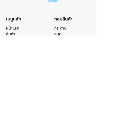
เมนูหลัก
กลุ่มสินค้า
หน้าแรก
กระดาษ
สินค้า
สมุด
หมวดหมู่
ถุง
รับผลิตสินค้า
แฟ้ม
เกี่ยวกับเรา
อื่นๆ
ติดต่อเรา
ติดต่อเรา
E-mail :
info@crr.co.th