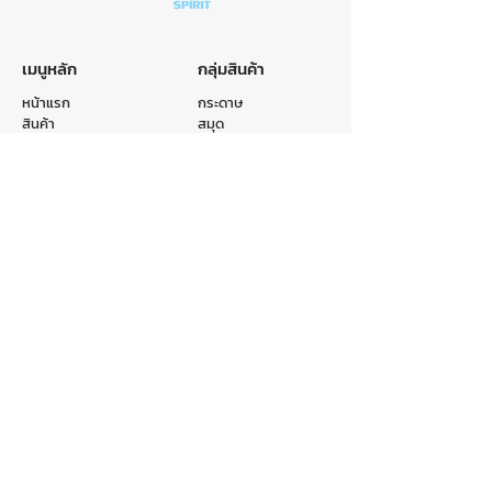
เมนูหลัก
กลุ่มสินค้า
หน้าแรก
กระดาษ
สินค้า
สมุด
หมวดหมู่
ถุง
รับผลิตสินค้า
แฟ้ม
เกี่ยวกับเรา
อื่นๆ
ติดต่อเรา
ติดต่อเรา
E-mail :
info@crr.co.th