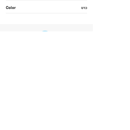
ขาว
Color
เมนูหลัก
กลุ่มสินค้า
หน้าแรก
กระดาษ
สินค้า
สมุด
หมวดหมู่
ถุง
รับผลิตสินค้า
แฟ้ม
เกี่ยวกับเรา
อื่นๆ
ติดต่อเรา
ติดต่อเรา