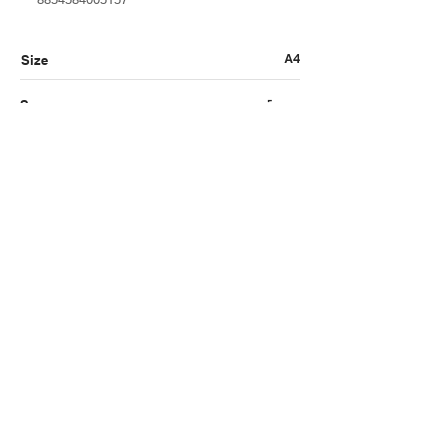
A4
Size
การ์ดขาว
Spec
120G
Gram
ขาว
Color
เมนูหลัก
กลุ่มสินค้า
หน้าแรก
กระดาษ
สินค้า
สมุด