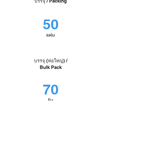
บรรจุ / Packing
50
แผ่น
บรรจุ (ห่อใหญ่) /
Bulk Pack
70
รีม
Product ID
108-W-150GA4-50