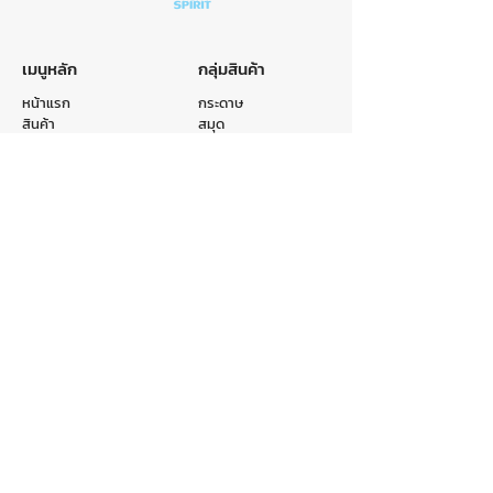
เมนูหลัก
กลุ่มสินค้า
หน้าแรก
กระดาษ
สินค้า
สมุด
หมวดหมู่
ถุง
รับผลิตสินค้า
แฟ้ม
เกี่ยวกับเรา
อื่นๆ
ติดต่อเรา
ติดต่อเรา
E-mail :
info@crr.co.th