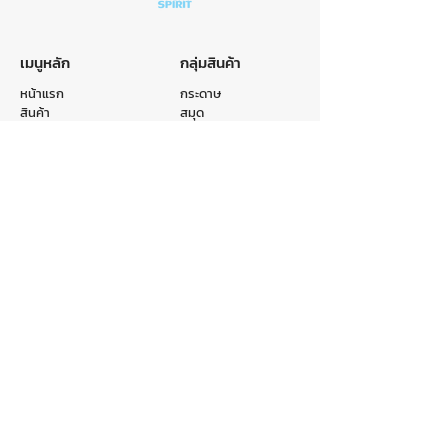
เมนูหลัก
กลุ่มสินค้า
หน้าแรก
กระดาษ
สินค้า
สมุด
หมวดหมู่
ถุง
รับผลิตสินค้า
แฟ้ม
เกี่ยวกับเรา
อื่นๆ
ติดต่อเรา
ติดต่อเรา
E-mail :
info@crr.co.th