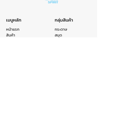
เมนูหลัก
กลุ่มสินค้า
หน้าแรก
กระดาษ
สินค้า
สมุด
หมวดหมู่
ถุง
รับผลิตสินค้า
แฟ้ม
เกี่ยวกับเรา
อื่นๆ
ติดต่อเรา
ติดต่อเรา
E-mail :
info@crr.co.th