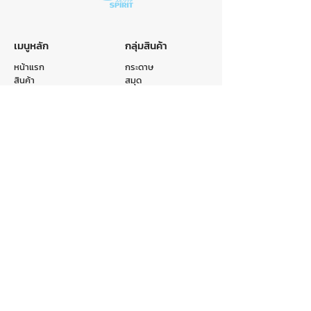
เมนูหลัก
กลุ่มสินค้า
หน้าแรก
กระดาษ
สินค้า
สมุด
หมวดหมู่
ถุง
รับผลิตสินค้า
แฟ้ม
เกี่ยวกับเรา
อื่นๆ
ติดต่อเรา
ติดต่อเรา
E-mail :
info@crr.co.th