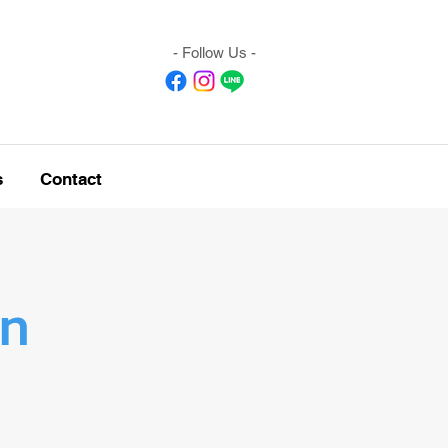
- Follow Us -
s
Contact
๊ท