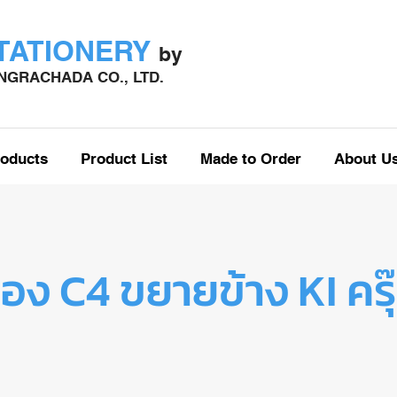
STATIONERY
by
GRACHADA CO., LTD.
oducts
Product List
Made to Order
About U
อง C4 ขยายข้าง KI ครุ