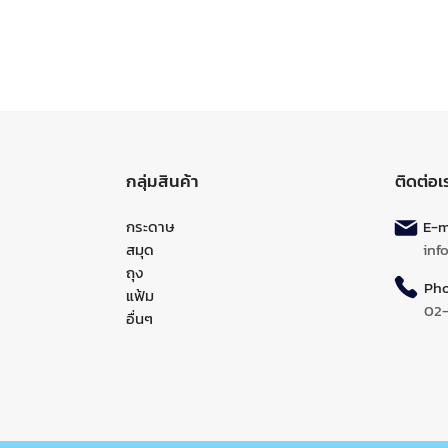
กลุ่มสินค้า
ติดต่อเ
กระดาษ
E-ma
สมุด
inf
ถุง
Pho
แฟ้ม
02
อื่นๆ