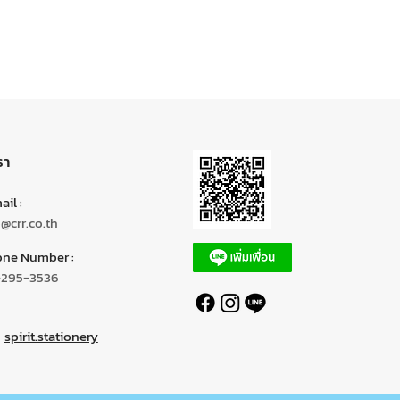
รา
il :
o@crr.co.th
ne Number :
-295-3536
spirit.stationery