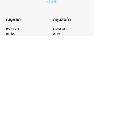
เมนูหลัก
กลุ่มสินค้า
หน้าแรก
กระดาษ
สินค้า
สมุด
หมวดหมู่
ถุง
รับผลิตสินค้า
แฟ้ม
เกี่ยวกับเรา
อื่นๆ
ติดต่อเรา
ติดต่อเรา
E-mail :
info@crr.co.th