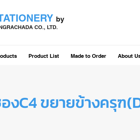
STATIONERY
by
GRACHADA CO., LTD.
oducts
Product List
Made to Order
About U
องC4 ขยายข้างครุฑ(