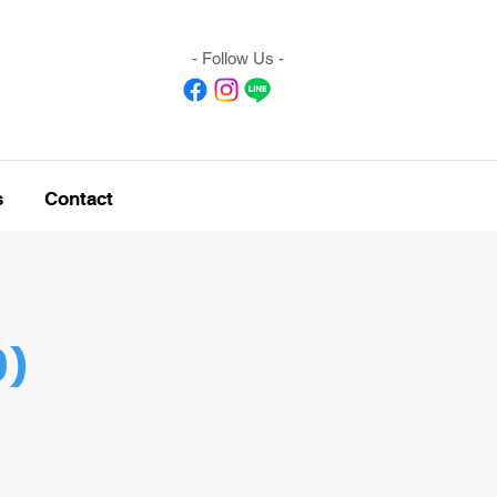
- Follow Us -
s
Contact
D)