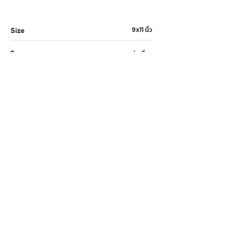
9x11 นิ้ว
Size
ต่อเนื่อง
Spec
50g
Gram
ขาว
Color
เมนูหลัก
กลุ่มสินค้า
หน้าแรก
กระดาษ
สินค้า
สมุด