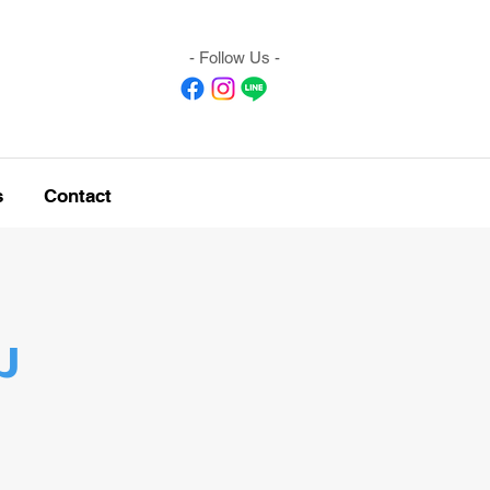
- Follow Us -
s
Contact
ม