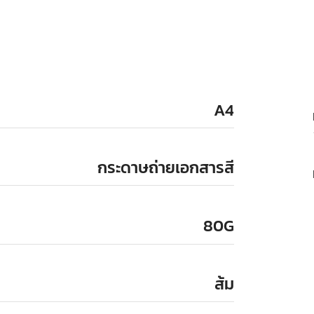
A4
กระดาษถ่ายเอกสารสี
80G
ส้ม