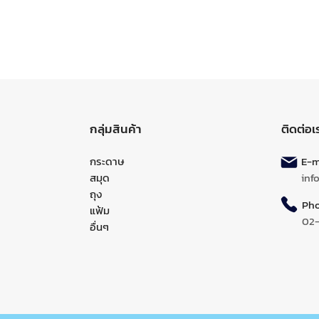
กลุ่มสินค้า
ติดต่อเ
กระดาษ
E-ma
สมุด
inf
ถุง
Pho
แฟ้ม
02
อื่นๆ