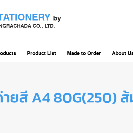
STATIONERY
by
GRACHADA CO., LTD.
oducts
Product List
Made to Order
About U
ถ่ายสี A4 80G(250) ส้