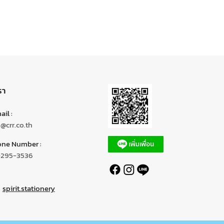
รา
il :
o@crr.co.th
ne Number :
-295-3536
spirit.stationery