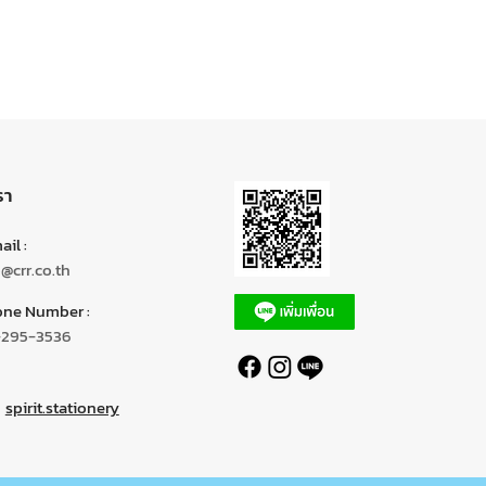
รา
il :
o@crr.co.th
ne Number :
-295-3536
spirit.stationery