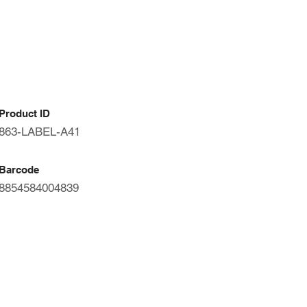
Product ID
863-LABEL-A41
Barcode
8854584004839