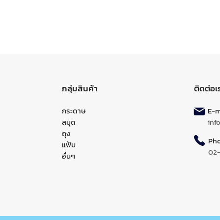
กลุ่มสินค้า
ติดต่อเ
กระดาษ
E-ma
สมุด
inf
ถุง
Pho
แฟ้ม
02
อื่นๆ