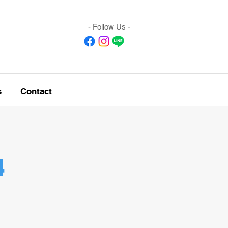
- Follow Us -
s
Contact
4