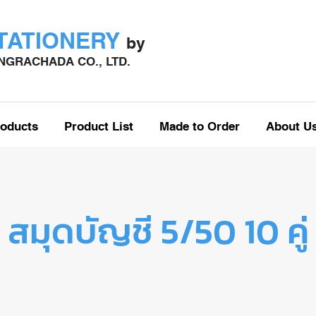
STATIONERY
by
GRACHADA CO., LTD.
oducts
Product List
Made to Order
About U
สมุดบัญชี 5/50 10 คู่