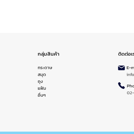
กลุ่มสินค้า
ติดต่อเ
กระดาษ
E-ma
สมุด
inf
ถุง
Pho
แฟ้ม
02
อื่นๆ