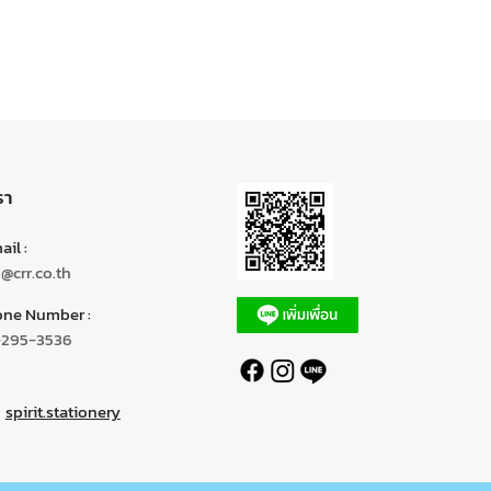
รา
il :
o@crr.co.th
ne Number :
-295-3536
spirit.stationery