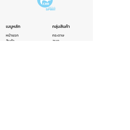
เมนูหลัก
กลุ่มสินค้า
หน้าแรก
กระดาษ
สินค้า
สมุด
หมวดหมู่
ถุง
รับผลิตสินค้า
แฟ้ม
เกี่ยวกับเรา
อื่นๆ
ติดต่อเรา
ติดต่อเรา
E-mail :
info@crr.co.th